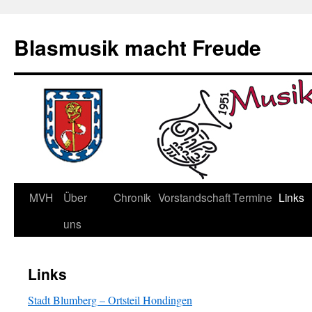
Blasmusik macht Freude
MVH
Über
Chronik
Vorstandschaft
Termine
Links
Skip
uns
to
content
Links
Stadt Blumberg – Ortsteil Hondingen